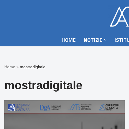
Vai
al
contenuto
HOME
NOTIZIE
ISTIT
Home
»
mostradigitale
mostradigitale