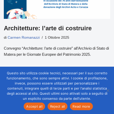
Architetture: l’arte di costruire
di
Carmen Romanazzi
1 Ottobre 2025
Convegno “Architetture: l’arte di costruire” all’Archivio di Stato di
Matera per le Giornate Europee del Patrimonio 2025.
Questo sito utilizza cookie tecnici, necessari per il suo corretto
funzionamento, che sono sempre attivi. I cookie di profilazione,
invece, possono essere utilizzati per personalizzare i
contenuti, integrare quelli di terze parti e per l'analisi statistica
degli accessi al sito. Questi ultimi sono attivati solo a seguito di
un esplicito consenso da parte dell'utente.
Accept all
Reject all
Read more
Neve
| Powered by
WordPress