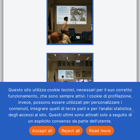
Questo sito utilizza cookie tecnici, necessari per il suo corretto
funzionamento, che sono sempre attivi. I cookie di profilazione,
invece, possono essere utilizzati per personalizzare i
contenuti, integrare quelli di terze parti e per l'analisi statistica
degli accessi al sito. Questi ultimi sono attivati solo a seguito di
un esplicito consenso da parte dell'utente.
Accept all
Reject all
Read more