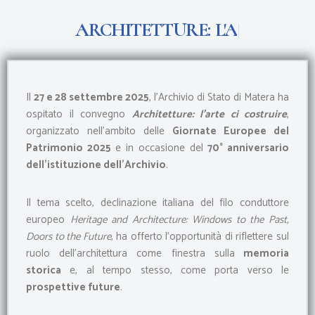
A
R
C
H
I
T
E
T
T
U
R
E
:
L
A
R
T
E
D
I
C
|
Vai
al
contenuto
Il
27 e 28 settembre 2025
, l’Archivio di Stato di Matera ha
ospitato il convegno
Architetture: l’arte ci costruire
,
organizzato nell’ambito delle
Giornate Europee del
Patrimonio 2025
e in occasione del
70° anniversario
dell’istituzione dell’Archivio
.
Il tema scelto, declinazione italiana del filo conduttore
europeo
Heritage and Architecture: Windows to the Past,
Doors to the Future
, ha offerto l’opportunità di riflettere sul
ruolo dell’architettura come finestra sulla
memoria
storica
e, al tempo stesso, come porta verso le
prospettive future
.