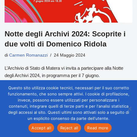
Notte degli Archivi 2024: Scoprite i
due volti di Domenico Ridola
di
Carmen Romanazzi
24 Maggio 2024
L’Archivio di Stato di Matera vi invita a partecipare alla Notte
degli Archivi 2024, in programma per il 7 giugno.
Questo sito utilizza cookie tecnici, necessari per il suo corretto
funzionamento, che sono sempre attivi. I cookie di profilazione,
invece, possono essere utilizzati per personalizzare i
contenuti, integrare quelli di terze parti e per l'analisi statistica
degli accessi al sito. Questi ultimi sono attivati solo a seguito di
un esplicito consenso da parte dell'utente.
Accept all
Reject all
Read more
Neve
| Powered by
WordPress