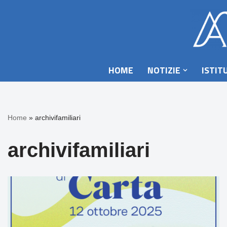
Vai
al
contenuto
HOME
NOTIZIE
ISTIT
Home
»
archivifamiliari
archivifamiliari