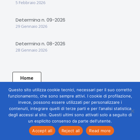
5 Febbraio 2026
Determina n. 09-2026
29 Gennaio 2026
Determina n. 08-2026
28 Gennaio 2026
Home
Questo sito utilizza cookie tecnici, necessari per il suo corretto
funzionamento, che sono sempre attivi. I cookie di profilazione,
invece, possono essere utilizzati per personalizzare i
contenuti, integrare quelli di terze parti e per l'analisi statistica
degli accessi al sito. Questi ultimi sono attivati solo a seguito di
un esplicito consenso da parte dell'utente.
Accept all
Reject all
Read more