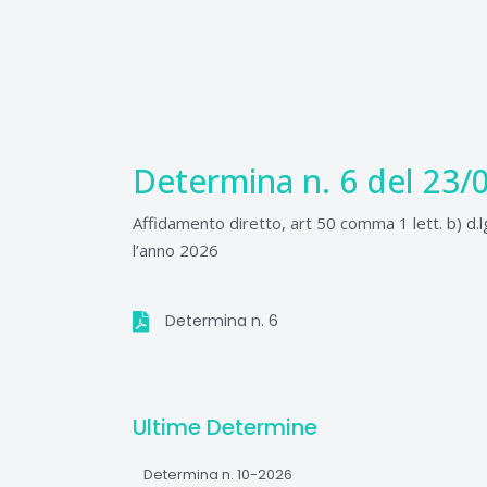
Vai
al
contenuto
Determina n. 6 del 23/
Affidamento diretto, art 50 comma 1 lett. b) d.lg
l’anno 2026
Determina n. 6
Ultime Determine
Determina n. 10-2026